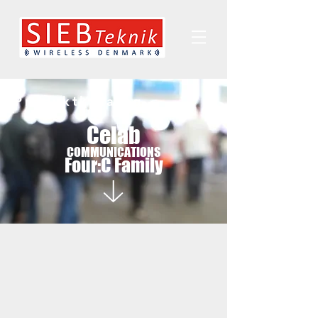
Produktkatalog
Celab
COMMUNICATIONS
Four:C Family